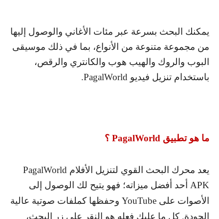
يمكنك البحث بسرعة عبر مئات الأغاني والوصول إليها
من مجموعة متنوعة من الأنواع، بما في ذلك موسيقى
البوب والروك والهيب هوب والكانتري والرقص،
باستخدام تنزيل فيديو
PagalWorld
.
ما هو تطبيق
PagalWorld
؟
يعد محرك البحث القوي لتنزيل الأفلام
PagalWorld
APK
أحد أفضل ميزاته؛ فهو يتيح لك الوصول إلى
الأصوات على
YouTube
وحفظها كملفات صوتية عالية
الجودة. كل ما عليك فعله هو النقر على زر البحث،