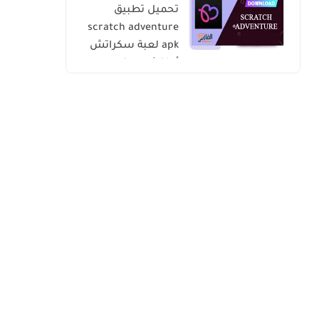
تحميل تطبيق
scratch adventure
apk لعبة سكراتش
أدفنشار للاندرويد
والايفون