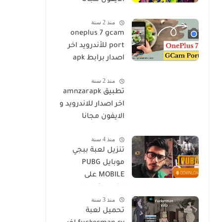
الايفون مجانا
منذ 2 سنة
oneplus 7 gcam
port للأندرويد اخر
اصدار برابط apk
منذ 2 سنة
تطبيق amnzarapk
اخر اصدار للاندرويد و
الايفون مجانا
منذ 4 سنة
تنزيل لعبة ببجي
موبايل PUBG
MOBILE على
الكمبيوتر او اللاب
منذ 3 سنة
توب مجانا
تحميل لعبة