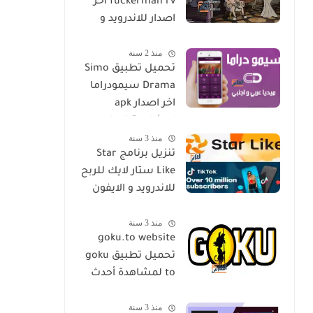
fuckerman rv اخر
اصدار للاندرويد و
الايفون مجانا
منذ 2 سنة
تحميل تطبيق Simo
Drama سيمودراما
اخر اصدار apk
لمشاهدة الدراما
منذ 3 سنة
العالمية مجانا
تنزيل برنامج Star
Like ستار لايك للربح
للاندرويد و الايفون
اخر اصدار مجانا
منذ 3 سنة
goku.to website
تحميل تطبيق goku
to لمشاهدة أحدث
المسلسلات و
منذ 3 سنة
الأفلام