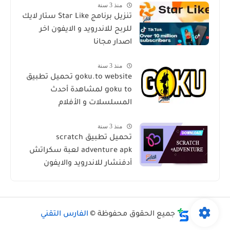
منذ 3 سنة
تنزيل برنامج Star Like ستار لايك
للربح للاندرويد و الايفون اخر
اصدار مجانا
منذ 3 سنة
goku.to website تحميل تطبيق
goku to لمشاهدة أحدث
المسلسلات و الأفلام
منذ 3 سنة
تحميل تطبيق scratch
adventure apk لعبة سكراتش
أدفنشار للاندرويد والايفون
جميع الحقوق محفوظة ©
الفارس التقني