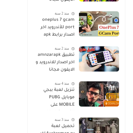
الايفون مجانا
منذ 2 سنة
oneplus 7 gcam
port للأندرويد اخر
اصدار برابط apk
منذ 2 سنة
تطبيق amnzarapk
اخر اصدار للاندرويد و
الايفون مجانا
منذ 4 سنة
تنزيل لعبة ببجي
موبايل PUBG
MOBILE على
الكمبيوتر او اللاب
منذ 3 سنة
توب مجانا
تحميل لعبة