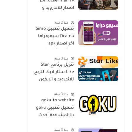
fuckerman rv اخر
اصدار للاندرويد و
الايفون مجانا
منذ 2 سنة
تحميل تطبيق Simo
Drama سيمودراما
اخر اصدار apk
لمشاهدة الدراما
منذ 3 سنة
العالمية مجانا
تنزيل برنامج Star
Like ستار لايك للربح
للاندرويد و الايفون
اخر اصدار مجانا
منذ 3 سنة
goku.to website
تحميل تطبيق goku
to لمشاهدة أحدث
المسلسلات و
منذ 3 سنة
الأفلام