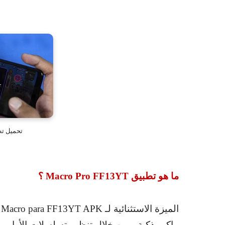
تحميل تطبيق FF13YT
ما هو تطبيق
Macro Pro FF13YT
؟
الميزة الاستثنائية لـ
Macro para FF13YT APK
ه
ماكرو ذكية. ومن خلال تنظيم تسلسلات الأوامر،