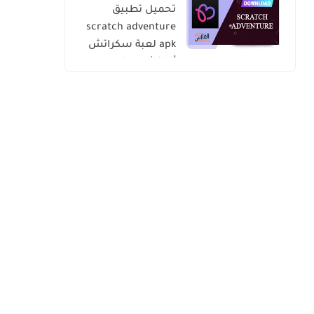
تحميل تطبيق
scratch adventure
apk لعبة سكراتش
أدفنشار للاندرويد
والايفون