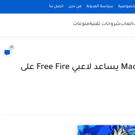
لخصوصية
سياسة المدونة
من نحن
اتصل بنا
العاب
شروحات تقنية
منوعات
0
تحميل تطبيق Macro Pro FF13YT يساعد لاعبي Free Fire على