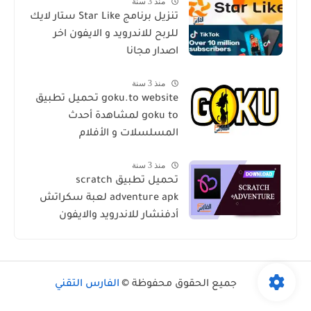
منذ 3 سنة
تنزيل برنامج Star Like ستار لايك
للربح للاندرويد و الايفون اخر
اصدار مجانا
منذ 3 سنة
goku.to website تحميل تطبيق
goku to لمشاهدة أحدث
المسلسلات و الأفلام
منذ 3 سنة
تحميل تطبيق scratch
adventure apk لعبة سكراتش
أدفنشار للاندرويد والايفون
جميع الحقوق محفوظة ©
الفارس التقني