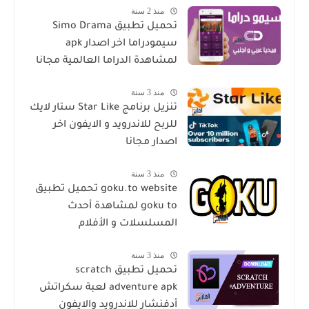
منذ 2 سنة
تحميل تطبيق Simo Drama
سيمودراما اخر اصدار apk
لمشاهدة الدراما العالمية مجانا
منذ 3 سنة
تنزيل برنامج Star Like ستار لايك
للربح للاندرويد و الايفون اخر
اصدار مجانا
منذ 3 سنة
goku.to website تحميل تطبيق
goku to لمشاهدة أحدث
المسلسلات و الأفلام
منذ 3 سنة
تحميل تطبيق scratch
adventure apk لعبة سكراتش
أدفنشار للاندرويد والايفون