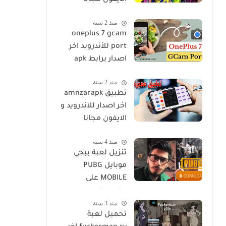
الايفون مجانا
منذ 2 سنة
oneplus 7 gcam
port للأندرويد اخر
اصدار برابط apk
منذ 2 سنة
تطبيق amnzarapk
اخر اصدار للاندرويد و
الايفون مجانا
منذ 4 سنة
تنزيل لعبة ببجي
موبايل PUBG
MOBILE على
الكمبيوتر او اللاب
منذ 3 سنة
توب مجانا
تحميل لعبة