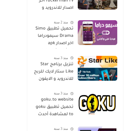
fuckerman rv اخر
اصدار للاندرويد و
الايفون مجانا
منذ 2 سنة
تحميل تطبيق Simo
Drama سيمودراما
اخر اصدار apk
لمشاهدة الدراما
منذ 3 سنة
العالمية مجانا
تنزيل برنامج Star
Like ستار لايك للربح
للاندرويد و الايفون
اخر اصدار مجانا
منذ 3 سنة
goku.to website
تحميل تطبيق goku
to لمشاهدة أحدث
المسلسلات و
منذ 3 سنة
الأفلام