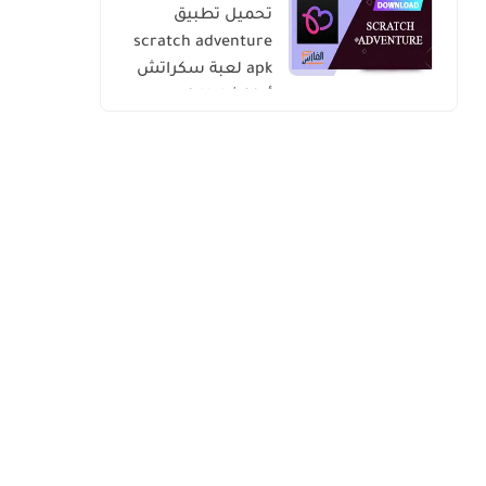
تحميل تطبيق
scratch adventure
apk لعبة سكراتش
أدفنشار للاندرويد
والايفون