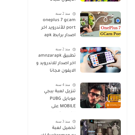
الايفون مجانا
منذ 2 سنة
oneplus 7 gcam
port للأندرويد اخر
اصدار برابط apk
منذ 2 سنة
تطبيق amnzarapk
اخر اصدار للاندرويد و
الايفون مجانا
منذ 4 سنة
تنزيل لعبة ببجي
موبايل PUBG
MOBILE على
الكمبيوتر او اللاب
منذ 3 سنة
توب مجانا
تحميل لعبة