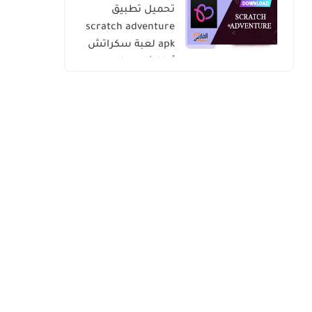
تحميل تطبيق
scratch adventure
apk لعبة سكراتش
أدفنشار للاندرويد
والايفون