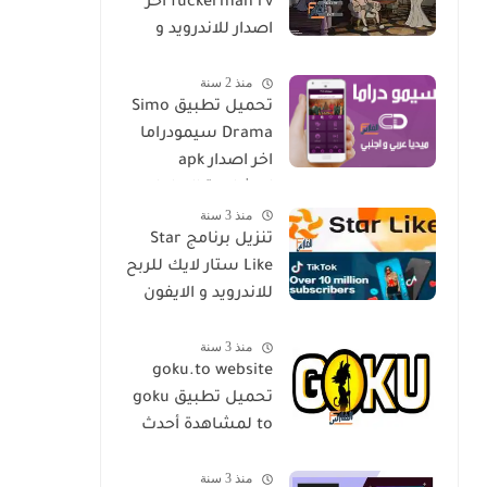
fuckerman rv اخر
اصدار للاندرويد و
الايفون مجانا
منذ 2 سنة
تحميل تطبيق Simo
Drama سيمودراما
اخر اصدار apk
لمشاهدة الدراما
منذ 3 سنة
العالمية مجانا
تنزيل برنامج Star
Like ستار لايك للربح
للاندرويد و الايفون
اخر اصدار مجانا
منذ 3 سنة
goku.to website
تحميل تطبيق goku
to لمشاهدة أحدث
المسلسلات و
منذ 3 سنة
الأفلام