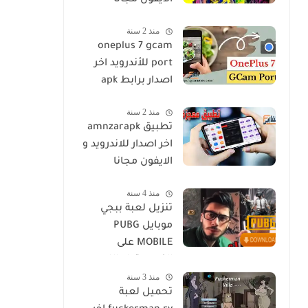
الايفون مجانا
منذ 2 سنة
oneplus 7 gcam
port للأندرويد اخر
اصدار برابط apk
منذ 2 سنة
تطبيق amnzarapk
اخر اصدار للاندرويد و
الايفون مجانا
منذ 4 سنة
تنزيل لعبة ببجي
موبايل PUBG
MOBILE على
الكمبيوتر او اللاب
منذ 3 سنة
توب مجانا
تحميل لعبة