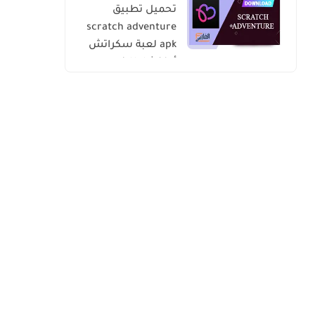
تحميل تطبيق
scratch adventure
apk لعبة سكراتش
أدفنشار للاندرويد
والايفون