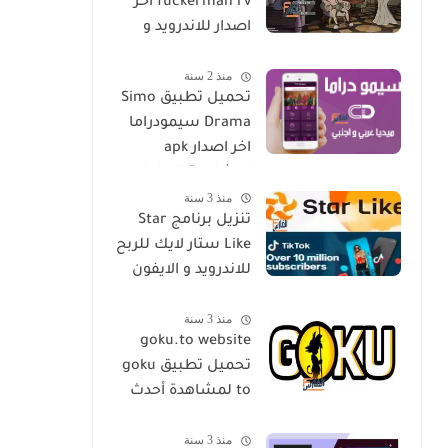
fuckerman rv اخر
اصدار للاندرويد و
الايفون مجانا
منذ 2 سنة
تحميل تطبيق Simo
Drama سيمودراما
اخر اصدار apk
لمشاهدة الدراما
منذ 3 سنة
العالمية مجانا
تنزيل برنامج Star
Like ستار لايك للربح
للاندرويد و الايفون
اخر اصدار مجانا
منذ 3 سنة
goku.to website
تحميل تطبيق goku
to لمشاهدة أحدث
المسلسلات و
منذ 3 سنة
الأفلام