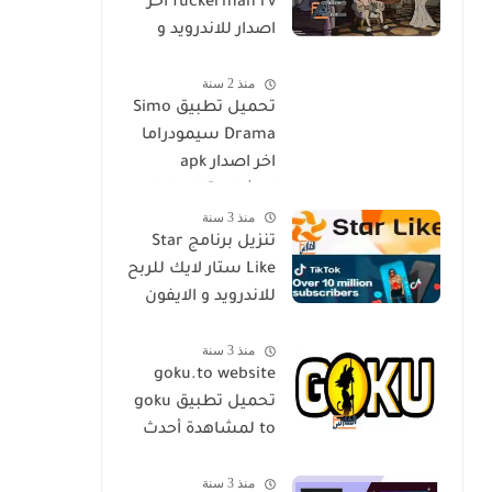
fuckerman rv اخر
اصدار للاندرويد و
الايفون مجانا
منذ 2 سنة
تحميل تطبيق Simo
Drama سيمودراما
اخر اصدار apk
لمشاهدة الدراما
منذ 3 سنة
العالمية مجانا
تنزيل برنامج Star
Like ستار لايك للربح
للاندرويد و الايفون
اخر اصدار مجانا
منذ 3 سنة
goku.to website
تحميل تطبيق goku
to لمشاهدة أحدث
المسلسلات و
منذ 3 سنة
الأفلام