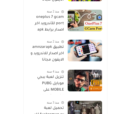
الايفون مجانا
منذ 2 سنة
oneplus 7 gcam
port للأندرويد اخر
اصدار برابط apk
منذ 2 سنة
تطبيق amnzarapk
اخر اصدار للاندرويد و
الايفون مجانا
منذ 4 سنة
تنزيل لعبة ببجي
موبايل PUBG
MOBILE على
الكمبيوتر او اللاب
منذ 3 سنة
توب مجانا
تحميل لعبة