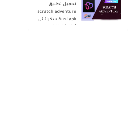
تحميل تطبيق
scratch adventure
apk لعبة سكراتش
أدفنشار للاندرويد
والايفون