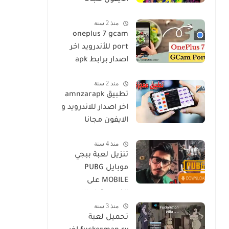
الايفون مجانا
منذ 2 سنة
oneplus 7 gcam
port للأندرويد اخر
اصدار برابط apk
منذ 2 سنة
تطبيق amnzarapk
اخر اصدار للاندرويد و
الايفون مجانا
منذ 4 سنة
تنزيل لعبة ببجي
موبايل PUBG
MOBILE على
الكمبيوتر او اللاب
منذ 3 سنة
توب مجانا
تحميل لعبة