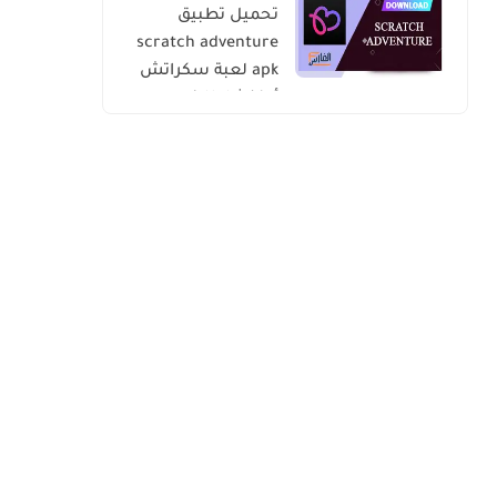
تحميل تطبيق
scratch adventure
apk لعبة سكراتش
أدفنشار للاندرويد
والايفون