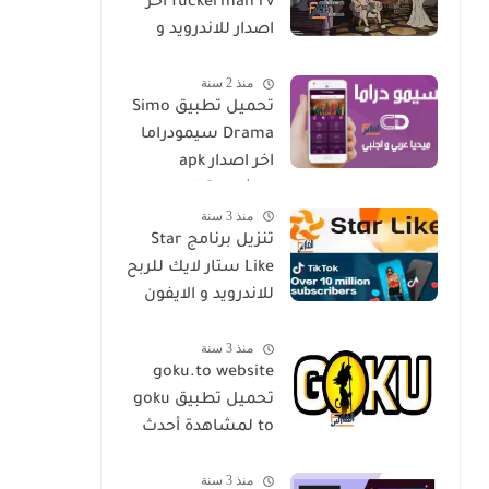
fuckerman rv اخر
اصدار للاندرويد و
الايفون مجانا
منذ 2 سنة
تحميل تطبيق Simo
Drama سيمودراما
اخر اصدار apk
لمشاهدة الدراما
منذ 3 سنة
العالمية مجانا
تنزيل برنامج Star
Like ستار لايك للربح
للاندرويد و الايفون
اخر اصدار مجانا
منذ 3 سنة
goku.to website
تحميل تطبيق goku
to لمشاهدة أحدث
المسلسلات و
منذ 3 سنة
الأفلام