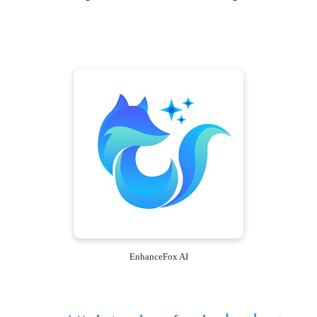
EnhanceFox AI