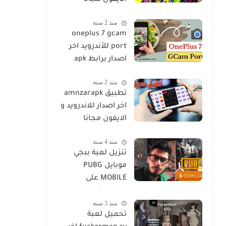
الايفون مجانا
منذ 2 سنة
oneplus 7 gcam
port للأندرويد اخر
اصدار برابط apk
منذ 2 سنة
تطبيق amnzarapk
اخر اصدار للاندرويد و
الايفون مجانا
منذ 4 سنة
تنزيل لعبة ببجي
موبايل PUBG
MOBILE على
الكمبيوتر او اللاب
منذ 3 سنة
توب مجانا
تحميل لعبة