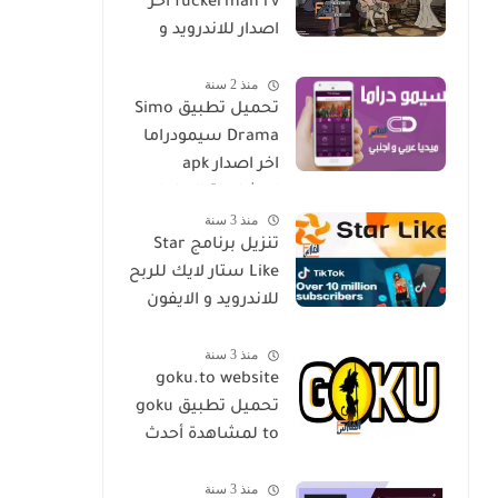
fuckerman rv اخر
اصدار للاندرويد و
الايفون مجانا
منذ 2 سنة
تحميل تطبيق Simo
Drama سيمودراما
اخر اصدار apk
لمشاهدة الدراما
منذ 3 سنة
العالمية مجانا
تنزيل برنامج Star
Like ستار لايك للربح
للاندرويد و الايفون
اخر اصدار مجانا
منذ 3 سنة
goku.to website
تحميل تطبيق goku
to لمشاهدة أحدث
المسلسلات و
منذ 3 سنة
الأفلام