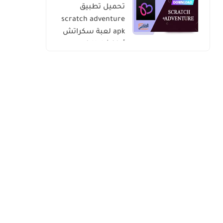
تحميل تطبيق
scratch adventure
apk لعبة سكراتش
أدفنشار للاندرويد
والايفون