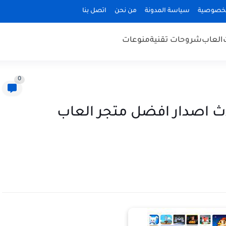
لخصوصية
سياسة المدونة
من نحن
اتصل بنا
العاب
شروحات تقنية
منوعات
0
طبيق dogas info احدث اصدار افضل متجر العاب