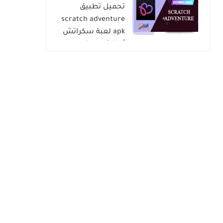
تحميل تطبيق
scratch adventure
apk لعبة سكراتش
أدفنشار للاندرويد
والايفون