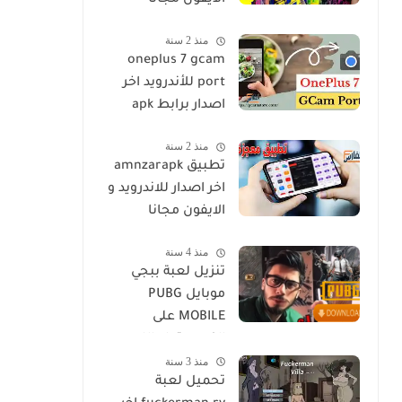
الايفون مجانا
منذ 2 سنة
oneplus 7 gcam
port للأندرويد اخر
اصدار برابط apk
منذ 2 سنة
تطبيق amnzarapk
اخر اصدار للاندرويد و
الايفون مجانا
منذ 4 سنة
تنزيل لعبة ببجي
موبايل PUBG
MOBILE على
الكمبيوتر او اللاب
منذ 3 سنة
توب مجانا
تحميل لعبة