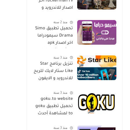
fuckerman rv اخر
اصدار للاندرويد و
الايفون مجانا
منذ 2 سنة
تحميل تطبيق Simo
Drama سيمودراما
اخر اصدار apk
لمشاهدة الدراما
منذ 3 سنة
العالمية مجانا
تنزيل برنامج Star
Like ستار لايك للربح
للاندرويد و الايفون
اخر اصدار مجانا
منذ 3 سنة
goku.to website
تحميل تطبيق goku
to لمشاهدة أحدث
المسلسلات و
منذ 3 سنة
الأفلام