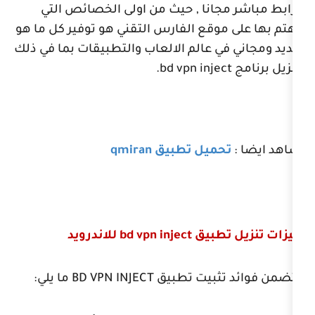
انا , حيث من اولى الخصائص التي
وقع الفارس التقني هو توفير كل ما هو
 عالم الالعاب والتطبيقات بما في ذلك
.
bd vpn inje
يل تطبيق qmiran
طبيق
bd vpn inject
للاندرويد
ثبيت تطبيق
BD VPN INJECT
ما يلي: