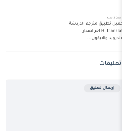
جم الدردشة
H اخر اصدار
..
ق