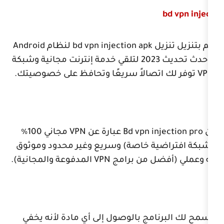
ل
bd vpn injection apk
لنظام
Android
صالاً سريعًا وتحافظ على خصوصيتك.
Bd vpn i
عبارة عن
VPN
مجاني 100٪
ة خاصة) وسريع وغير محدود وموثوق
ل من برامج
VPN
المدفوعة والمجانية).
مج بالوصول إلى أي مادة لأنه يخفي