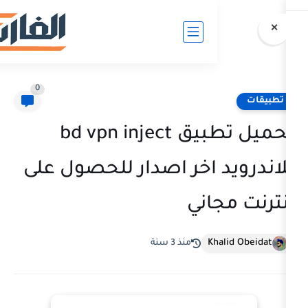
0
تحميل تطبيق bd vpn inject
 اخر اصدار للحصول على
اني
Kh
منذ 3 سنة