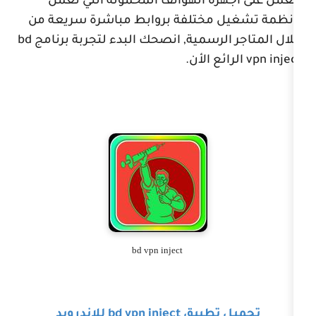
ة الهواتف المحمولة التي تعمل
مختلفة بروابط مباشرة سريعة من
لرسمية, انصحك البدء لتجربة برنامج
bd
ع الأن.
bd vpn inject
تطبيق
bd vpn inject
للاندرويد