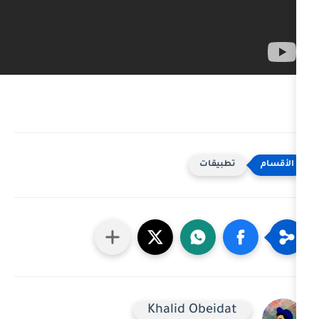
يقات
Khalid Obeid