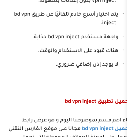
v
بدون إعلانات بسهولة.
 أسرع خادم تلقائيًا عن طريق
bd vpn
ستخدم
bd vpn inject
جذابة.
 على الاستخدام والوقت.
ذن إضافي ضروري.
bd vpn inject
موضوعنا اليوم و هو عرض رابط
bd vpn
مجانا على موقع الفارس التقني