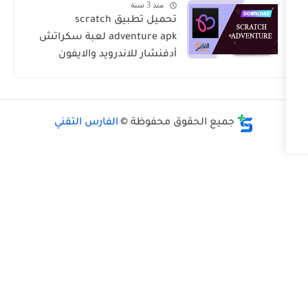
منذ 3 سنة
تحميل تطبيق scratch
adventure apk لعبة سكراتش
أدفنشار للاندرويد والايفون
 الحقوق محفوظة ©
الفارس التقني