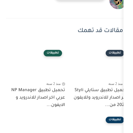
 تهمك
تطبيقات
منذ 2 سنة
تحميل تطبيق ستايلي Styli
تحميل تطبيق NP Manager
د وللايفون
عربي اخر اصدار للاندرويد و
الايفون...