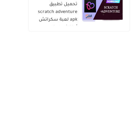
تحميل تطبيق
scratch adventure
apk لعبة سكراتش
أدفنشار للاندرويد
والايفون