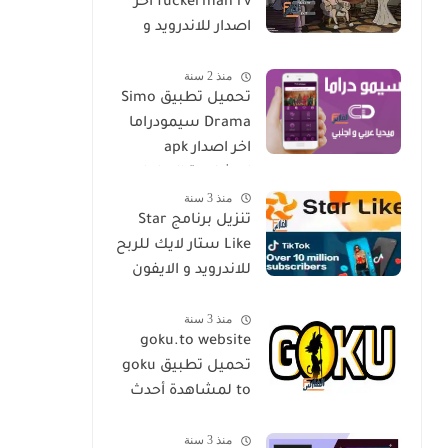
fuckerman rv اخر
اصدار للاندرويد و
الايفون مجانا
منذ 2 سنة
تحميل تطبيق Simo
Drama سيمودراما
اخر اصدار apk
لمشاهدة الدراما
منذ 3 سنة
العالمية مجانا
تنزيل برنامج Star
Like ستار لايك للربح
للاندرويد و الايفون
اخر اصدار مجانا
منذ 3 سنة
goku.to website
تحميل تطبيق goku
to لمشاهدة أحدث
المسلسلات و
منذ 3 سنة
الأفلام