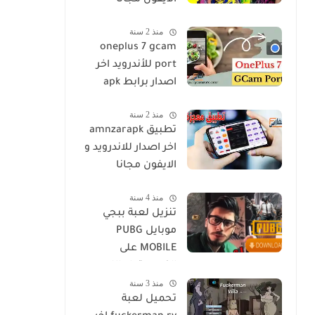
الايفون مجانا
منذ 2 سنة
oneplus 7 gcam
port للأندرويد اخر
اصدار برابط apk
منذ 2 سنة
تطبيق amnzarapk
اخر اصدار للاندرويد و
الايفون مجانا
منذ 4 سنة
تنزيل لعبة ببجي
موبايل PUBG
MOBILE على
الكمبيوتر او اللاب
منذ 3 سنة
توب مجانا
تحميل لعبة