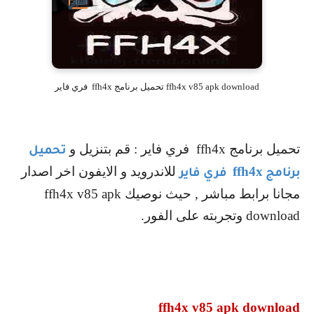
ffh4x v85 apk download تحميل برنامج ffh4x فري فاير
تحميل برنامج
ffh4x
فري فاير : قم بتنزيل و
تحميل
ffh4x
للاندرويد و الايفون اخر اصدار
برنامج
فري فاير
مجانا برابط مباشر , حيث نوصيك
ffh4x v85 apk
download
وتجربته على الفور.
ffh4x v85 apk download