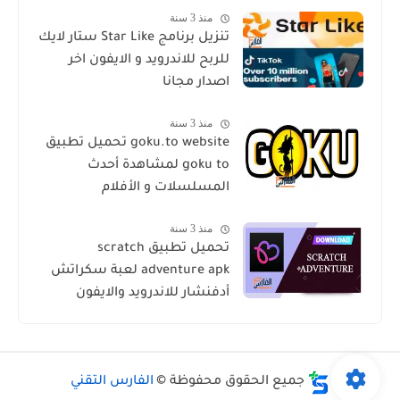
منذ 3 سنة
تنزيل برنامج Star Like ستار لايك
للربح للاندرويد و الايفون اخر
اصدار مجانا
منذ 3 سنة
goku.to website تحميل تطبيق
goku to لمشاهدة أحدث
المسلسلات و الأفلام
منذ 3 سنة
تحميل تطبيق scratch
adventure apk لعبة سكراتش
أدفنشار للاندرويد والايفون
جميع الحقوق محفوظة ©
الفارس التقني