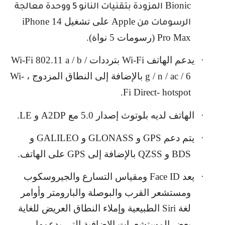
Bionic
المزودة بتقنيات النانو 5 ووحدة معالجة
Apple
على تشغيل
iPhone 14
الرسومات من
Pro Max
(رسومات 5 نواة).
يدعم الهاتف
Wi-Fi
بترددات
Wi-Fi 802.11 a / b /
·
g / n / ac / 6
بالإضافة إلى النطاق المزدوج ،
Wi-
.
Fi Direct- hotspot
الهاتف لديه بلوتوث إصدار 5.0 مع
A2DP
و
LE
.
·
يتم دعم
GPS
و
GLONASS
و
GALILEO
و
·
BDS
و
QZSS
بالإضافة إلى
GPS
على الهاتف.
يعد
Face ID
ومقياس التسارع والجيروسكوب
·
ومستشعر القرب والبوصلة والبارومتر وأوامر
لغة
Siri
الطبيعية وإملاء النطاق العريض للغاية
بعض المستشعرات الإضافية التي يدعمها