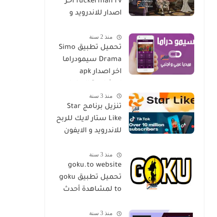
fuckerman rv اخر
اصدار للاندرويد و
الايفون مجانا
منذ 2 سنة
تحميل تطبيق Simo
Drama سيمودراما
اخر اصدار apk
لمشاهدة الدراما
منذ 3 سنة
العالمية مجانا
تنزيل برنامج Star
Like ستار لايك للربح
للاندرويد و الايفون
اخر اصدار مجانا
منذ 3 سنة
goku.to website
تحميل تطبيق goku
to لمشاهدة أحدث
المسلسلات و
منذ 3 سنة
الأفلام