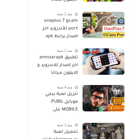
الايفون مجانا
منذ 2 سنة
oneplus 7 gcam
port للأندرويد اخر
اصدار برابط apk
منذ 2 سنة
تطبيق amnzarapk
اخر اصدار للاندرويد و
الايفون مجانا
منذ 4 سنة
تنزيل لعبة ببجي
موبايل PUBG
MOBILE على
الكمبيوتر او اللاب
منذ 3 سنة
توب مجانا
تحميل لعبة