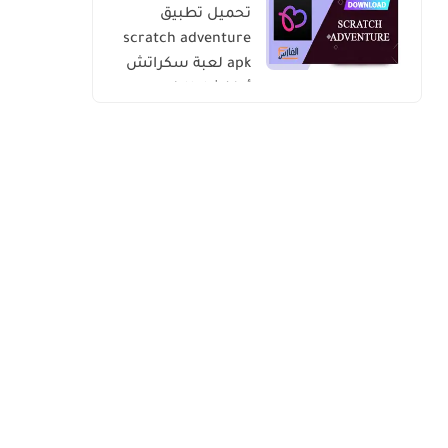
تحميل تطبيق
scratch adventure
apk لعبة سكراتش
أدفنشار للاندرويد
والايفون