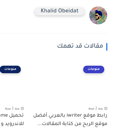
Khalid Obeidat
مقالات قد تهمك
منوعات
منوعات
منذ 2 سنة
منذ 2 سنة
رابط موقع iwriter بالعربي أفضل
تحميل
موقع الربح من كتابة المقالات...
للاندرويد و