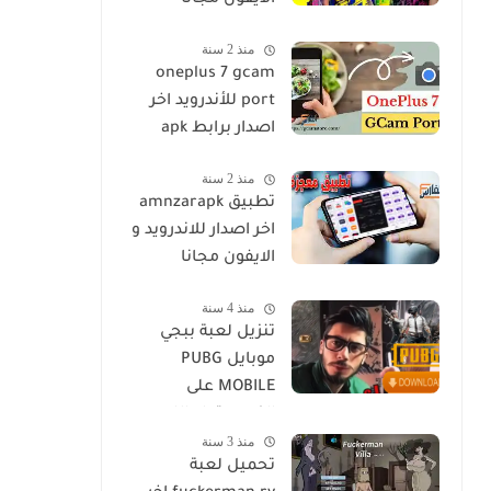
الايفون مجانا
منذ 2 سنة
oneplus 7 gcam
port للأندرويد اخر
اصدار برابط apk
منذ 2 سنة
تطبيق amnzarapk
اخر اصدار للاندرويد و
الايفون مجانا
منذ 4 سنة
تنزيل لعبة ببجي
موبايل PUBG
MOBILE على
الكمبيوتر او اللاب
منذ 3 سنة
توب مجانا
تحميل لعبة