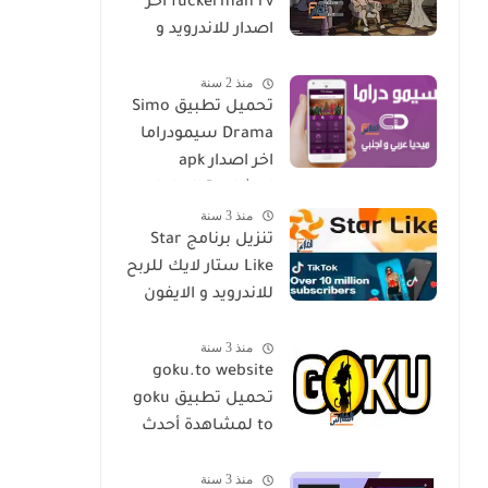
fuckerman rv اخر
اصدار للاندرويد و
الايفون مجانا
منذ 2 سنة
تحميل تطبيق Simo
Drama سيمودراما
اخر اصدار apk
لمشاهدة الدراما
منذ 3 سنة
العالمية مجانا
تنزيل برنامج Star
Like ستار لايك للربح
للاندرويد و الايفون
اخر اصدار مجانا
منذ 3 سنة
goku.to website
تحميل تطبيق goku
to لمشاهدة أحدث
المسلسلات و
منذ 3 سنة
الأفلام