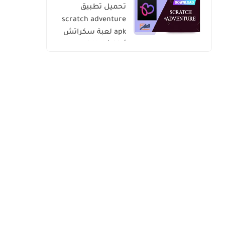
تحميل تطبيق
scratch adventure
apk لعبة سكراتش
أدفنشار للاندرويد
والايفون