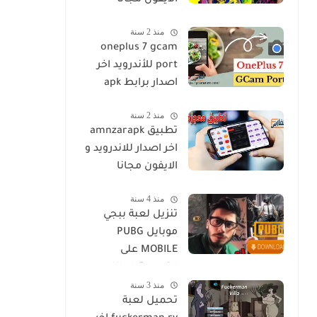
الايفون مجانا
منذ 2 سنة
oneplus 7 gcam
port للأندرويد اخر
اصدار برابط apk
منذ 2 سنة
تطبيق amnzarapk
اخر اصدار للاندرويد و
الايفون مجانا
منذ 4 سنة
تنزيل لعبة ببجي
موبايل PUBG
MOBILE على
الكمبيوتر او اللاب
منذ 3 سنة
توب مجانا
تحميل لعبة