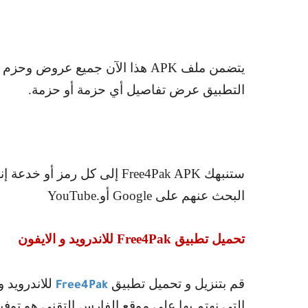
يتضمن ملف
APK
هذا الآن جميع عروض وحزم
z
التطبيق عرض تفاصيل أي حزمة أو حزمة.
ستنبهك
Free4Pak APK
إلى كل رمز أو خدعة إن
البحث عنهم على
Google
أو
YouTube.
تحميل تطبيق
Free4Pak
للاندرويد و الايفون
قم بتنزيل و تحميل تطبيق
للاندرويد 
Free4Pak
التي نهتم بها على موقع الفارس التقني هو توفي