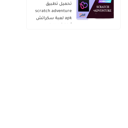
تحميل تطبيق
scratch adventure
apk لعبة سكراتش
أدفنشار للاندرويد
والايفون