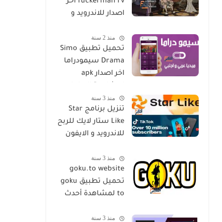
fuckerman rv اخر
اصدار للاندرويد و
الايفون مجانا
منذ 2 سنة
تحميل تطبيق Simo
Drama سيمودراما
اخر اصدار apk
لمشاهدة الدراما
منذ 3 سنة
العالمية مجانا
تنزيل برنامج Star
Like ستار لايك للربح
للاندرويد و الايفون
اخر اصدار مجانا
منذ 3 سنة
goku.to website
تحميل تطبيق goku
to لمشاهدة أحدث
المسلسلات و
منذ 3 سنة
الأفلام