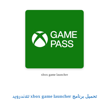
xbox game launcher
تحميل برنامج
xbox game launcher
للاندرويد