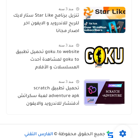
منذ 3 سنة
تنزيل برنامج Star Like ستار لايك
للربح للاندرويد و الايفون اخر
اصدار مجانا
منذ 3 سنة
goku.to website تحميل تطبيق
goku to لمشاهدة أحدث
المسلسلات و الأفلام
منذ 3 سنة
تحميل تطبيق scratch
adventure apk لعبة سكراتش
أدفنشار للاندرويد والايفون
جميع الحقوق محفوظة ©
الفارس التقني