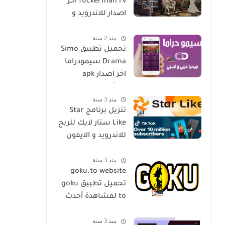
fuckerman rv اخر
اصدار للاندرويد و
الايفون مجانا
منذ 2 سنة
تحميل تطبيق Simo
Drama سيمودراما
اخر اصدار apk
لمشاهدة الدراما
منذ 3 سنة
العالمية مجانا
تنزيل برنامج Star
Like ستار لايك للربح
للاندرويد و الايفون
اخر اصدار مجانا
منذ 3 سنة
goku.to website
تحميل تطبيق goku
to لمشاهدة أحدث
المسلسلات و
منذ 3 سنة
الأفلام