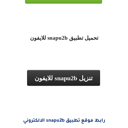
تحميل تطبيق
snapu2b
للايفون
تنزيل snapu2b للايفون
رابط موقع تطبيق snapu2b الالكتروني