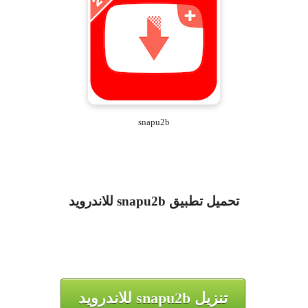
snapu2b
تحميل تطبيق
snapu2b
للاندرويد
تنزيل snapu2b للاندرويد