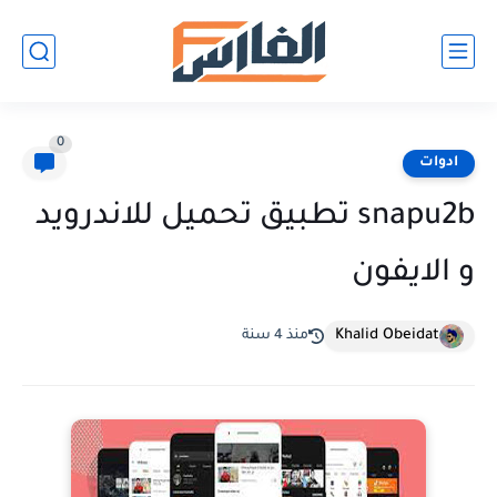
0
ادوات
snapu2b تطبيق تحميل للاندرويد
و الايفون
Khalid Obeidat
منذ 4 سنة