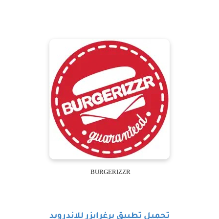
BURGERIZZR
تحميل تطبيق برغرايزر للاندرويد